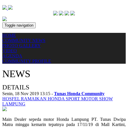
Toggle navigation
HOME
COMMUNITY NEWS
PHOTO GALLERY
VIDEO
AGENDA
COMMUNITY PROFILE
NEWS
DETAILS
Senin, 18 Nov 2019 13:15 -
Tunas Honda Community
HOSFEL RAMAIKAN HONDA SPORT MOTOR SHOW
LAMPUNG
Main Dealer sepeda motor Honda Lampung PT. Tunas Dwipa
Matra minggu kemarin tepatnya pada 17/11/19 di Mall Kartini,